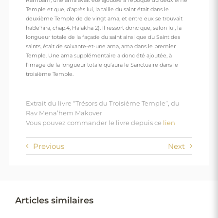
Rambam, une ama avait été ajoutée à l’époque du deuxième
Temple et que, d’après lui, la taille du saint était dans le
deuxième Temple de de vingt ama, et entre eux se trouvait
haBe’hira, chap.4, Halakha 2). Il ressort donc que, selon lui, la
longueur totale de la façade du saint ainsi que du Saint des
saints, était de soixante-et-une ama, ama dans le premier
Temple. Une ama supplémentaire a donc été ajoutée, à
l’image de la longueur totale qu’aura le Sanctuaire dans le
troisième Temple.
Extrait du livre “Trésors du Troisième Temple”, du
Rav Mena’hem Makover
Vous pouvez commander le livre depuis ce
lien
Previous
Next
Articles similaires