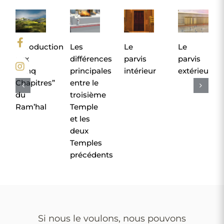
Introduction
Les
Le
Le
aux
différences
parvis
parvis
“Cinq
principales
intérieur
extérieur
Chapitres”
entre le
du
troisième
Ram’hal
Temple
et les
deux
Temples
précédents
Si nous le voulons, nous pouvons