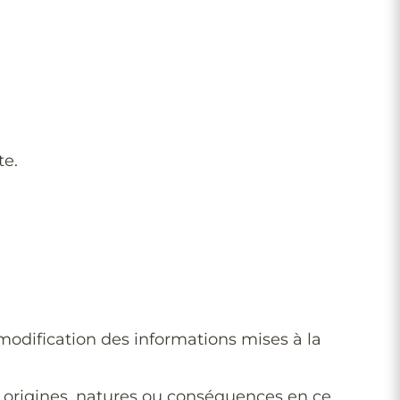
te.
modification des informations mises à la
, origines, natures ou conséquences en ce