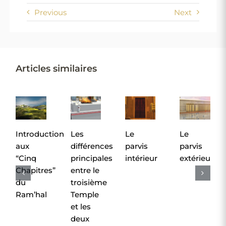
Previous
Next
Articles similaires
Introduction
Les
Le
Le
aux
différences
parvis
parvis
“Cinq
principales
intérieur
extérieur
Chapitres”
entre le
du
troisième
Ram’hal
Temple
et les
deux