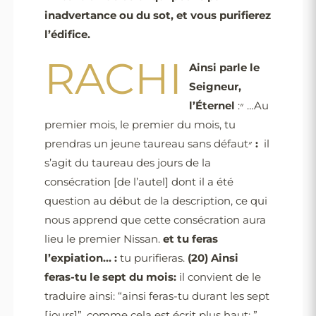
inadvertance ou du sot, et vous purifierez
l’édifice.
RACHI
Ainsi parle le
Seigneur,
l’Éternel
:״ …Au
premier mois, le premier du mois, tu
prendras un jeune taureau sans défaut״
:
il
s’agit du taureau des jours de la
consécration [de l’autel] dont il a été
question au début de la description, ce qui
nous apprend que cette consécration aura
lieu le premier Nissan.
et tu feras
l’expiation… :
tu purifieras.
(20)
Ainsi
feras-tu le sept du mois:
il convient de le
traduire ainsi: “ainsi feras-tu durant les sept
[jours]”, comme cela est écrit plus haut: ”