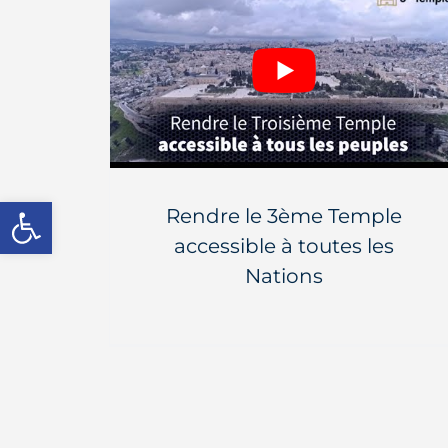
Ouvrir la barre d’outils
Rendre le 3ème Temple
accessible à toutes les
Nations