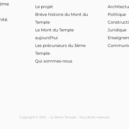
 3ème
Le projet
Architectu
Brève histoire du Mont du
Politique
ité.
Temple
Construct
Le Mont du Temple
Juridique
aujourd’hui
Enseigne
Les précurseurs du 3ème
Communic
Temple
Qui sommes-nous
Copyright © 2021-
- Le 3ème Temple - Tous droits réservés