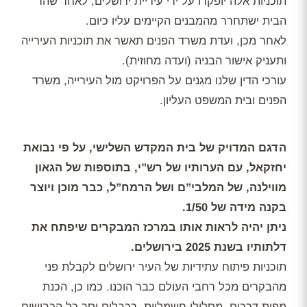
תוכניות אלה יופקדו על ידי עיריית ירושלים, לאחר שהר
הבית ישתחרר מהמבנים הקיימים עליו כיום.
לאחר מכן, ועדת משרד הפנים תאשר את תוכניות העירייה
ותעניק אישור הבניה (ועדה מחוזית).
עורכי הדין שלנו מגִנים על הפרויקט מול העירייה, משרד
הפנים ובית המשפט העליון.
הדגם המדויק של בית המקדש השלישי, על פי נבואת
יחזקאל, עם הערותיו של רש”י, בתוספות של הגאון
מווילנה, של המלבי”ם ושל הרמח”ל, כבר מוכן ויוצר
בקנה מידה של 1/50.
ניתן יהיה לראות אותו במרכז המבקרים שיפתח את
דלתותיו בשנת 2025 בירושלים.
תוכניות פיתוח עתידיות של העיר ירושלים לקבלת פני
מהבקרים מכל רחבי העולם כבר הוכנו. כמו כן, הכנת
מפות דרכים, מסלולי חשמליות, רכבלים וסך כל הכבישים