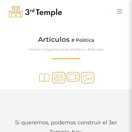
Skip
to
content
Artículos
# Política
Home
»
Departamento Política
»
Artículos
Si queremos, podemos construir el 3er
Templo, hoy.